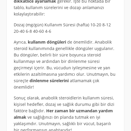
dikkatlice ayarlamak
gerekir. İşte bu noktada bir
tablo, kullanım sürelerini ve dozajı anlamanızı
kolaylaştırabilir:
Dozaj (mg/gün) Kullanım Süresi (hafta) 10-20 8-12
20-40 6-8 40-60 4-6
Ayrıca,
kullanım döngüleri
de önemlidir. Anabolik
steroid kullanımında genellikle döngüler uygulanır.
Bu döngüler, belirli bir süre boyunca steroid
kullanmayı ve ardından bir dinlenme süresi
geçirmeyi içerir. Bu, vücudun iyileşmesine ve yan
etkilerin azaltılmasına yardımcı olur. Unutmayın, bu
süreçte
dinlenme sürelerini
atlamamak çok
önemlidir!
Sonuç olarak, anabolik steroidlerin kullanım süresi,
kişisel hedefler, dozaj ve sağlık durumu gibi bir dizi
faktöre bağlıdır.
Her zaman bir uzmandan yardım
almak
ve sağlığınızı ön planda tutmak en iyi
yaklaşımdır. Unutmayın, sağlıklı bir vücut, başarılı
bir performansın anahtarıdır!