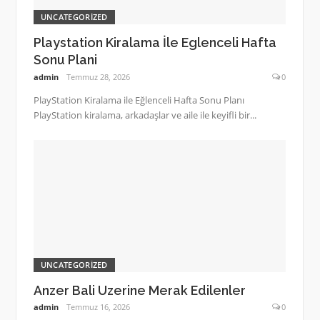
UNCATEGORIZED
Playstation Kiralama İle Eglenceli Hafta
Sonu Plani
admin
Temmuz 28, 2026
0
PlayStation Kiralama ile Eğlenceli Hafta Sonu Planı
PlayStation kiralama, arkadaşlar ve aile ile keyifli bir...
UNCATEGORIZED
Anzer Bali Uzerine Merak Edilenler
admin
Temmuz 16, 2026
0