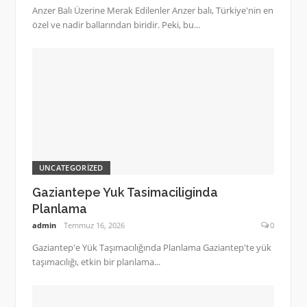
Anzer Balı Üzerine Merak Edilenler Anzer balı, Türkiye'nin en
özel ve nadir ballarından biridir. Peki, bu...
UNCATEGORIZED
Gaziantepe Yuk Tasimaciliginda
Planlama
admin
Temmuz 16, 2026
0
Gaziantep'e Yük Taşımacılığında Planlama Gaziantep'te yük
taşımacılığı, etkin bir planlama...