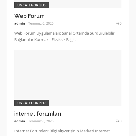
UNCATEGORIZED
Web Forum
admin
Temmuz 6, 2026
0
Web Forum Uygulamaları: Sanal Ortamda Sürdürülebilir
Bağlantılar Kurmak - Eksiksiz Bilgi...
UNCATEGORIZED
internet forumları
admin
Temmuz 6, 2026
0
İnternet Forumları: Bilgi Alışverişinin Merkezi İnternet