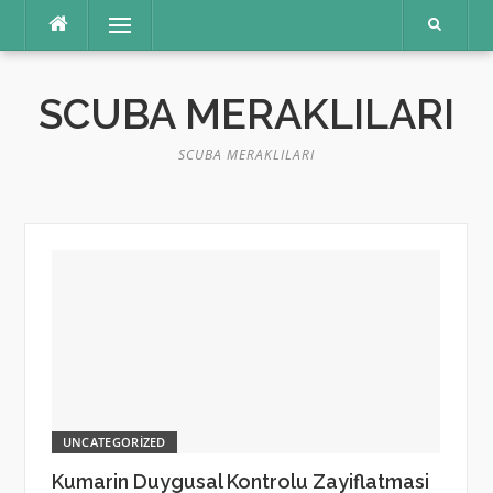
İçeriğe
Menü
atla
SCUBA MERAKLILARI
SCUBA MERAKLILARI
UNCATEGORIZED
Kumarin Duygusal Kontrolu Zayiflatmasi