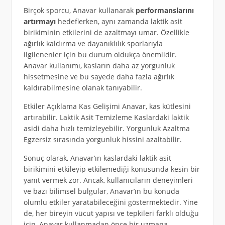
Birçok sporcu, Anavar kullanarak
performanslarını
artırmayı
hedeflerken, aynı zamanda laktik asit
birikiminin etkilerini de azaltmayı umar. Özellikle
ağırlık kaldırma ve dayanıklılık sporlarıyla
ilgilenenler için bu durum oldukça önemlidir.
Anavar kullanımı, kasların daha az yorgunluk
hissetmesine ve bu sayede daha fazla ağırlık
kaldırabilmesine olanak tanıyabilir.
Etkiler Açıklama Kas Gelişimi Anavar, kas kütlesini
artırabilir. Laktik Asit Temizleme Kaslardaki laktik
asidi daha hızlı temizleyebilir. Yorgunluk Azaltma
Egzersiz sırasında yorgunluk hissini azaltabilir.
Sonuç olarak, Anavar’ın kaslardaki laktik asit
birikimini etkileyip etkilemediği konusunda kesin bir
yanıt vermek zor. Ancak, kullanıcıların deneyimleri
ve bazı bilimsel bulgular, Anavar’ın bu konuda
olumlu etkiler yaratabileceğini göstermektedir. Yine
de, her bireyin vücut yapısı ve tepkileri farklı olduğu
için, Anavar kullanmadan önce bir uzmana