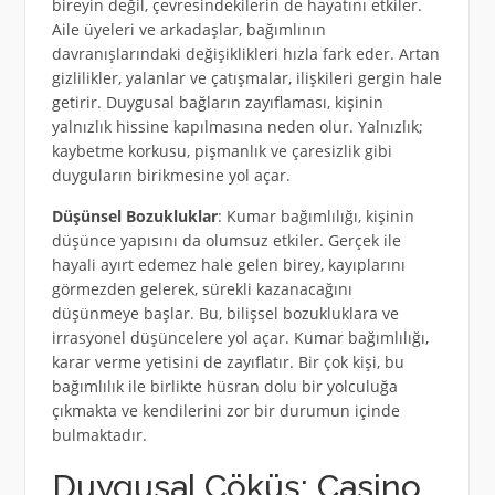
bireyin değil, çevresindekilerin de hayatını etkiler.
Aile üyeleri ve arkadaşlar, bağımlının
davranışlarındaki değişiklikleri hızla fark eder. Artan
gizlilikler, yalanlar ve çatışmalar, ilişkileri gergin hale
getirir. Duygusal bağların zayıflaması, kişinin
yalnızlık hissine kapılmasına neden olur. Yalnızlık;
kaybetme korkusu, pişmanlık ve çaresizlik gibi
duyguların birikmesine yol açar.
Düşünsel Bozukluklar
: Kumar bağımlılığı, kişinin
düşünce yapısını da olumsuz etkiler. Gerçek ile
hayali ayırt edemez hale gelen birey, kayıplarını
görmezden gelerek, sürekli kazanacağını
düşünmeye başlar. Bu, bilişsel bozukluklara ve
irrasyonel düşüncelere yol açar. Kumar bağımlılığı,
karar verme yetisini de zayıflatır. Bir çok kişi, bu
bağımlılık ile birlikte hüsran dolu bir yolculuğa
çıkmakta ve kendilerini zor bir durumun içinde
bulmaktadır.
Duygusal Çöküş: Casino