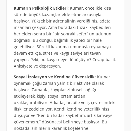
Kumarın Psikolojik Etkileri
: Kumar, öncelikle kısa
sürede büyük kazançlar elde etme arzusuyla
başlıyor. Yüksek bir adrenalinin verdiği his, adeta
insanları çekiyor. Ama buradaki tuzak, kaybedilen
her elden sonra bir “bir sonraki sefer” umudunun
doğması. Bu döngü, bağımlılık yapıcı bir hale
gelebiliyor. Sürekli kazanma umuduyla oynamaya
devam ettikçe, stres ve kaygı seviyeleri tavan
yapıyor. Peki, bu kaygı neye dönüşüyor? Cevap basit:
Anksiyete ve depresyon.
Sosyal İzolasyon ve Kendine Güvensizlik
: Kumar
oynamak çoğu zaman yalnız bir aktivite olarak
başlıyor. Zamanla, kayıplar zihinsel sağlığı
etkileyerek, kişiyi sosyal ortamlardan
uzaklaştırabiliyor. Arkadaşlar, aile ve iş çevresindeki
ilişkiler zedeleniyor. Kendi kendine yeterlilik hissi
düşüyor ve “Ben bu kadar kaybettim, artık kimseye
güvenemem.” düşüncesi belirmeye başlıyor. Bu
noktada, zihinlerin karanlık köşelerine