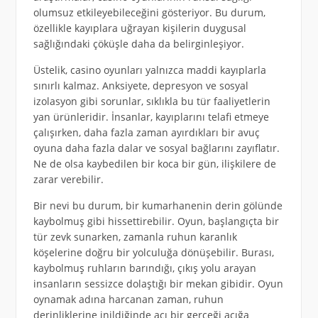
olumsuz etkileyebileceğini gösteriyor. Bu durum,
özellikle kayıplara uğrayan kişilerin duygusal
sağlığındaki çöküşle daha da belirginleşiyor.
Üstelik, casino oyunları yalnızca maddi kayıplarla
sınırlı kalmaz. Anksiyete, depresyon ve sosyal
izolasyon gibi sorunlar, sıklıkla bu tür faaliyetlerin
yan ürünleridir. İnsanlar, kayıplarını telafi etmeye
çalışırken, daha fazla zaman ayırdıkları bir avuç
oyuna daha fazla dalar ve sosyal bağlarını zayıflatır.
Ne de olsa kaybedilen bir koca bir gün, ilişkilere de
zarar verebilir.
Bir nevi bu durum, bir kumarhanenin derin gölünde
kaybolmuş gibi hissettirebilir. Oyun, başlangıçta bir
tür zevk sunarken, zamanla ruhun karanlık
köşelerine doğru bir yolculuğa dönüşebilir. Burası,
kaybolmuş ruhların barındığı, çıkış yolu arayan
insanların sessizce dolaştığı bir mekan gibidir. Oyun
oynamak adına harcanan zaman, ruhun
derinliklerine inildiğinde acı bir gerçeği açığa