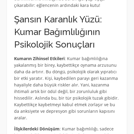
çıkarabilir: eğlencenin ardındaki kara kutu!
Şansın Karanlık Yüzü:
Kumar Bağımlılığının
Psikolojik Sonuçları
Kumarın Zihinsel Etkileri
: Kumar bağımlılığına
yakalanmış bir birey, kaybettikçe oynama arzusunu
daha da artırır. Bu döngü, psikolojik olarak yıpratıcı
bir etki yaratır. Kişi, kaybedilen parayı geri kazanma
hayaliyle daha büyük riskler alır. Yani, kazanma
ihtimali artık bir ödül değil, bir zorunluluk gibi
hissedilir. Aslında bu, bir tür psikolojik tuzak gibidir.
Kaybettikçe kaybetmeyi kabul etmek zorlaşır ve bu
da anksiyete ve depresyon gibi sorunların kapısını
aralar.
İlişkilerdeki Dönüşüm
: Kumar bağımlılığı, sadece