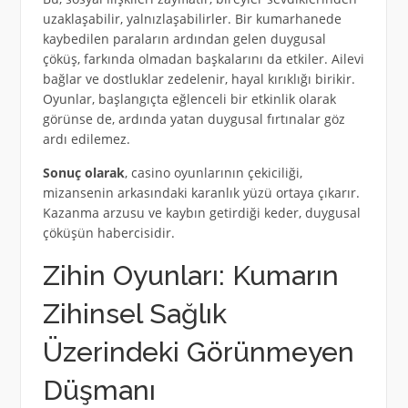
uzaklaşabilir, yalnızlaşabilirler. Bir kumarhanede
kaybedilen paraların ardından gelen duygusal
çöküş, farkında olmadan başkalarını da etkiler. Ailevi
bağlar ve dostluklar zedelenir, hayal kırıklığı birikir.
Oyunlar, başlangıçta eğlenceli bir etkinlik olarak
görünse de, ardında yatan duygusal fırtınalar göz
ardı edilemez.
Sonuç olarak
, casino oyunlarının çekiciliği,
mizansenin arkasındaki karanlık yüzü ortaya çıkarır.
Kazanma arzusu ve kaybın getirdiği keder, duygusal
çöküşün habercisidir.
Zihin Oyunları: Kumarın
Zihinsel Sağlık
Üzerindeki Görünmeyen
Düşmanı