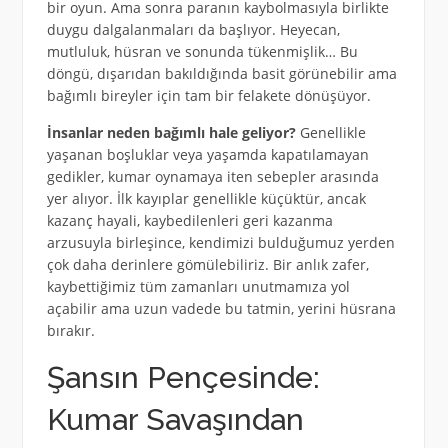
bir oyun. Ama sonra paranın kaybolmasıyla birlikte
duygu dalgalanmaları da başlıyor. Heyecan,
mutluluk, hüsran ve sonunda tükenmişlik… Bu
döngü, dışarıdan bakıldığında basit görünebilir ama
bağımlı bireyler için tam bir felakete dönüşüyor.
İnsanlar neden bağımlı hale geliyor?
Genellikle
yaşanan boşluklar veya yaşamda kapatılamayan
gedikler, kumar oynamaya iten sebepler arasında
yer alıyor. İlk kayıplar genellikle küçüktür, ancak
kazanç hayali, kaybedilenleri geri kazanma
arzusuyla birleşince, kendimizi bulduğumuz yerden
çok daha derinlere gömülebiliriz. Bir anlık zafer,
kaybettiğimiz tüm zamanları unutmamıza yol
açabilir ama uzun vadede bu tatmin, yerini hüsrana
bırakır.
Şansın Pençesinde:
Kumar Savaşından