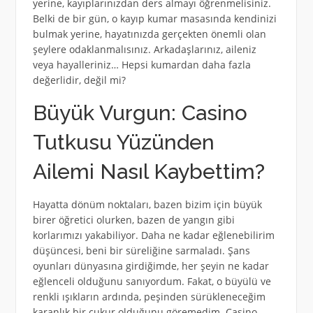
yerine, kayıplarınızdan ders almayı öğrenmelisiniz.
Belki de bir gün, o kayıp kumar masasında kendinizi
bulmak yerine, hayatınızda gerçekten önemli olan
şeylere odaklanmalısınız. Arkadaşlarınız, aileniz
veya hayalleriniz… Hepsi kumardan daha fazla
değerlidir, değil mi?
Büyük Vurgun: Casino
Tutkusu Yüzünden
Ailemi Nasıl Kaybettim?
Hayatta dönüm noktaları, bazen bizim için büyük
birer öğretici olurken, bazen de yangın gibi
korlarımızı yakabiliyor. Daha ne kadar eğlenebilirim
düşüncesi, beni bir süreliğine sarmaladı. Şans
oyunları dünyasına girdiğimde, her şeyin ne kadar
eğlenceli olduğunu sanıyordum. Fakat, o büyülü ve
renkli ışıkların ardında, peşinden sürükleneceğim
karanlık bir çukur olduğunu göremedim. Casino