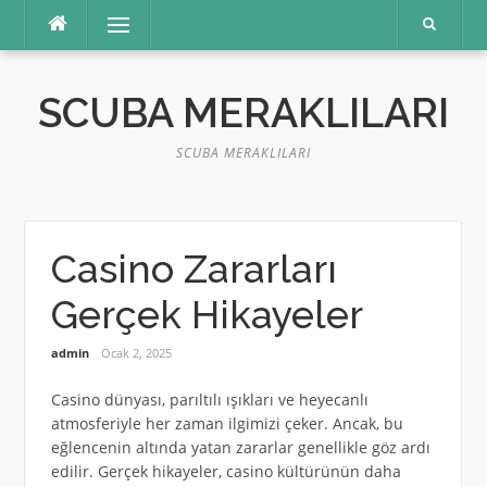
İçeriğe
Menü
atla
SCUBA MERAKLILARI
SCUBA MERAKLILARI
Casino Zararları
Gerçek Hikayeler
admin
Ocak 2, 2025
Casino dünyası, parıltılı ışıkları ve heyecanlı
atmosferiyle her zaman ilgimizi çeker. Ancak, bu
eğlencenin altında yatan zararlar genellikle göz ardı
edilir. Gerçek hikayeler, casino kültürünün daha