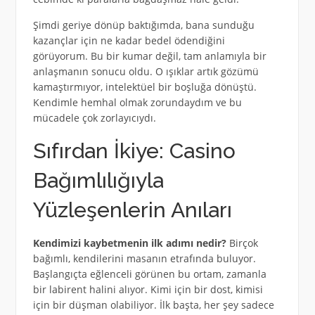
Şimdi geriye dönüp baktığımda, bana sunduğu
kazançlar için ne kadar bedel ödendiğini
görüyorum. Bu bir kumar değil, tam anlamıyla bir
anlaşmanın sonucu oldu. O ışıklar artık gözümü
kamaştırmıyor, intelektüel bir boşluğa dönüştü.
Kendimle hemhal olmak zorundaydım ve bu
mücadele çok zorlayıcıydı.
Sıfırdan İkiye: Casino
Bağımlılığıyla
Yüzleşenlerin Anıları
Kendimizi kaybetmenin ilk adımı nedir?
Birçok
bağımlı, kendilerini masanın etrafında buluyor.
Başlangıçta eğlenceli görünen bu ortam, zamanla
bir labirent halini alıyor. Kimi için bir dost, kimisi
için bir düşman olabiliyor. İlk başta, her şey sadece