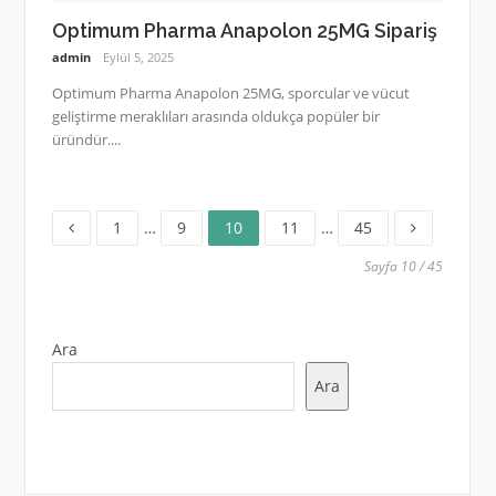
Optimum Pharma Anapolon 25MG Sipariş
admin
Eylül 5, 2025
Optimum Pharma Anapolon 25MG, sporcular ve vücut
geliştirme meraklıları arasında oldukça popüler bir
üründür....
Sayfa
Sayfa
Sayfa
Sayfa
Sayfa
Yazı
1
…
9
10
11
…
45
sayfalaması
Sayfa 10 / 45
Ara
Ara