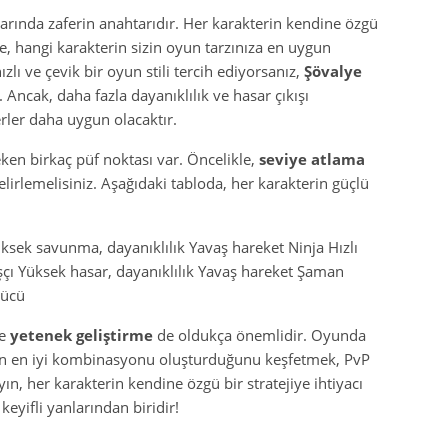
arında zaferin anahtarıdır. Her karakterin kendine özgü
e, hangi karakterin sizin oyun tarzınıza en uygun
ı ve çevik bir oyun stili tercih ediyorsanız,
Şövalye
r. Ancak, daha fazla dayanıklılık ve hasar çıkışı
rler daha uygun olacaktır.
eken birkaç püf noktası var. Öncelikle,
seviye atlama
elirlemelisiniz. Aşağıdaki tabloda, her karakterin güçlü
ksek savunma, dayanıklılık Yavaş hareket Ninja Hızlı
çı Yüksek hasar, dayanıklılık Yavaş hareket Şaman
gücü
e
yetenek geliştirme
de oldukça önemlidir. Oyunda
rin en iyi kombinasyonu oluşturduğunu keşfetmek, PvP
ın, her karakterin kendine özgü bir stratejiye ihtiyacı
eyifli yanlarından biridir!