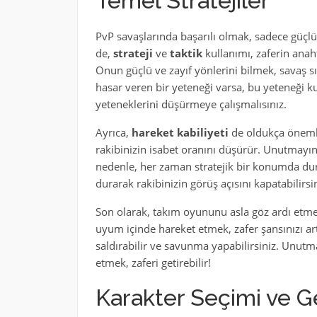
Temel Stratejiler
PvP savaşlarında başarılı olmak, sadece güçlü
de,
strateji
ve
taktik
kullanımı, zaferin anahta
Onun güçlü ve zayıf yönlerini bilmek, savaş sı
hasar veren bir yeteneği varsa, bu yeteneği
yeteneklerini düşürmeye çalışmalısınız.
Ayrıca,
hareket kabiliyeti
de oldukça önemli
rakibinizin isabet oranını düşürür. Unutmayı
nedenle, her zaman stratejik bir konumda du
durarak rakibinizin görüş açısını kapatabilirsin
Son olarak, takım oyununu asla göz ardı etme
uyum içinde hareket etmek, zafer şansınızı artır
saldırabilir ve savunma yapabilirsiniz. Unutm
etmek, zaferi getirebilir!
Karakter Seçimi ve Ge