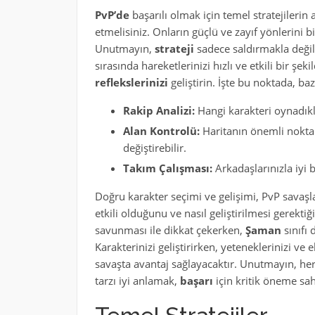
PvP’de
başarılı olmak için temel stratejilerin a
etmelisiniz. Onların güçlü ve zayıf yönlerini b
Unutmayın,
strateji
sadece saldırmakla değil
sırasında hareketlerinizi hızlı ve etkili bir şek
reflekslerinizi
geliştirin. İşte bu noktada, baz
Rakip Analizi:
Hangi karakteri oynadıkl
Alan Kontrolü:
Haritanın önemli noktala
değiştirebilir.
Takım Çalışması:
Arkadaşlarınızla iyi b
Doğru karakter seçimi ve gelişimi, PvP savaşla
etkili olduğunu ve nasıl geliştirilmesi gerekti
savunması ile dikkat çekerken,
Şaman
sınıfı 
Karakterinizi geliştirirken, yeteneklerinizi ve 
savaşta avantaj sağlayacaktır. Unutmayın, her
tarzı iyi anlamak,
başarı
için kritik öneme sah