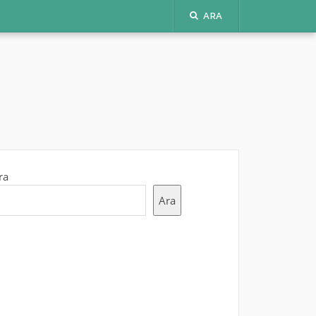
ARA
ra
Ara