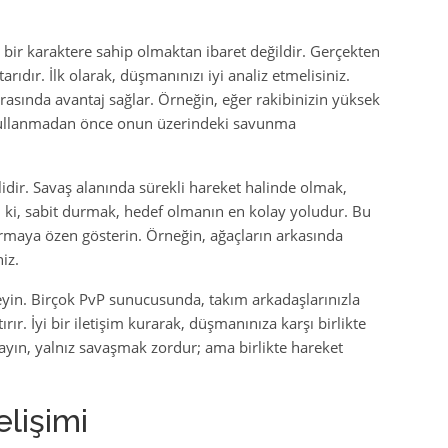
 bir karaktere sahip olmaktan ibaret değildir. Gerçekten
rıdır. İlk olarak, düşmanınızı iyi analiz etmelisiniz.
rasında avantaj sağlar. Örneğin, eğer rakibinizin yüksek
 kullanmadan önce onun üzerindeki savunma
dir. Savaş alanında sürekli hareket halinde olmak,
n ki, sabit durmak, hedef olmanın en kolay yoludur. Bu
rmaya özen gösterin. Örneğin, ağaçların arkasında
iz.
yin. Birçok PvP sunucusunda, takım arkadaşlarınızla
ır. İyi bir iletişim kurarak, düşmanınıza karşı birlikte
ayın, yalnız savaşmak zordur; ama birlikte hareket
lişimi