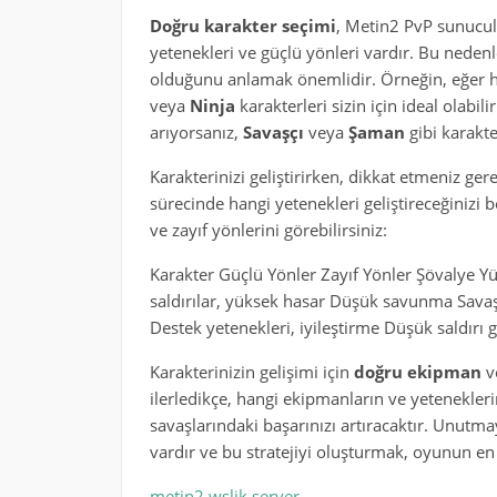
Doğru karakter seçimi
, Metin2 PvP sunucul
yetenekleri ve güçlü yönleri vardır. Bu nedenl
olduğunu anlamak önemlidir. Örneğin, eğer hızl
veya
Ninja
karakterleri sizin için ideal olabili
arıyorsanız,
Savaşçı
veya
Şaman
gibi karakte
Karakterinizi geliştirirken, dikkat etmeniz ger
sürecinde hangi yetenekleri geliştireceğinizi b
ve zayıf yönlerini görebilirsiniz:
Karakter Güçlü Yönler Zayıf Yönler Şövalye Yü
saldırılar, yüksek hasar Düşük savunma Savaş
Destek yetenekleri, iyileştirme Düşük saldırı 
Karakterinizin gelişimi için
doğru ekipman
v
ilerledikçe, hangi ekipmanların ve yetenekle
savaşlarındaki başarınızı artıracaktır. Unutmay
vardır ve bu stratejiyi oluşturmak, oyunun en k
metin2 wslik server