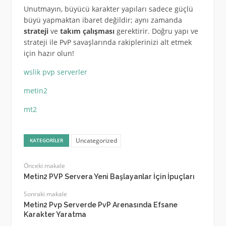
Unutmayın, büyücü karakter yapıları sadece güçlü
büyü yapmaktan ibaret değildir; aynı zamanda
strateji
ve
takım çalışması
gerektirir. Doğru yapı ve
strateji ile PvP savaşlarında rakiplerinizi alt etmek
için hazır olun!
wslik pvp serverler
metin2
mt2
Uncategorized
KATEGORILER
Önceki makale
Metin2 PVP Servera Yeni Başlayanlar İçin İpuçları
Sonraki makale
Metin2 Pvp Serverde PvP Arenasında Efsane
Karakter Yaratma