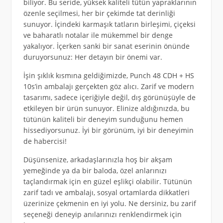
biliyor. Bu seride, yüksek kaliteli tütün yapraklarının
özenle seçilmesi, her bir çekimde tat derinliği
sunuyor. İçindeki karmaşık tatların birleşimi, çiçeksi
ve baharatlı notalar ile mükemmel bir denge
yakalıyor. İçerken sanki bir sanat eserinin önünde
duruyorsunuz: Her detayın bir önemi var.
İşin şıklık kısmına geldiğimizde, Punch 48 CDH + HS
10s’in ambalajı gerçekten göz alıcı. Zarif ve modern
tasarımı, sadece içeriğiyle değil, dış görünüşüyle de
etkileyen bir ürün sunuyor. Elinize aldığınızda, bu
tütünün kaliteli bir deneyim sunduğunu hemen
hissediyorsunuz. İyi bir görünüm, iyi bir deneyimin
de habercisi!
Düşünsenize, arkadaşlarınızla hoş bir akşam
yemeğinde ya da bir baloda, özel anlarınızı
taçlandırmak için en güzel eşlikçi olabilir. Tütünün
zarif tadı ve ambalajı, sosyal ortamlarda dikkatleri
üzerinize çekmenin en iyi yolu. Ne dersiniz, bu zarif
seçeneği deneyip anılarınızı renklendirmek için