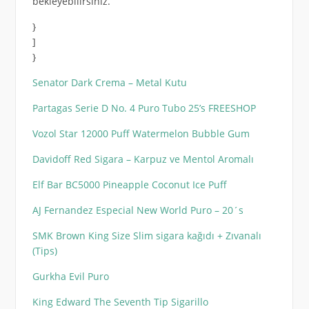
bekleyebilirsiniz.”
}
]
}
Senator Dark Crema – Metal Kutu
Partagas Serie D No. 4 Puro Tubo 25’s FREESHOP
Vozol Star 12000 Puff Watermelon Bubble Gum
Davidoff Red Sigara – Karpuz ve Mentol Aromalı
Elf Bar BC5000 Pineapple Coconut Ice Puff
AJ Fernandez Especial New World Puro – 20´s
SMK Brown King Size Slim sigara kağıdı + Zıvanalı
(Tips)
Gurkha Evil Puro
King Edward The Seventh Tip Sigarillo