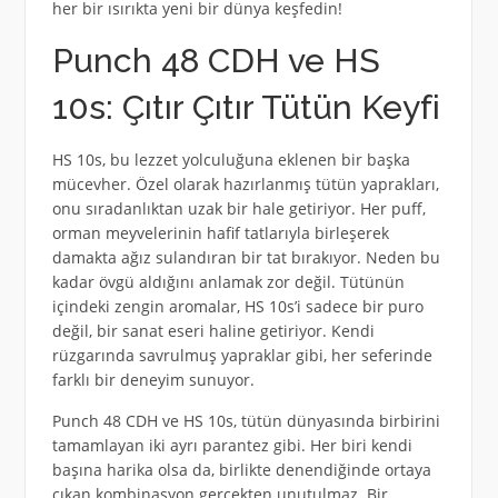
her bir ısırıkta yeni bir dünya keşfedin!
Punch 48 CDH ve HS
10s: Çıtır Çıtır Tütün Keyfi
HS 10s, bu lezzet yolculuğuna eklenen bir başka
mücevher. Özel olarak hazırlanmış tütün yaprakları,
onu sıradanlıktan uzak bir hale getiriyor. Her puff,
orman meyvelerinin hafif tatlarıyla birleşerek
damakta ağız sulandıran bir tat bırakıyor. Neden bu
kadar övgü aldığını anlamak zor değil. Tütünün
içindeki zengin aromalar, HS 10s’i sadece bir puro
değil, bir sanat eseri haline getiriyor. Kendi
rüzgarında savrulmuş yapraklar gibi, her seferinde
farklı bir deneyim sunuyor.
Punch 48 CDH ve HS 10s, tütün dünyasında birbirini
tamamlayan iki ayrı parantez gibi. Her biri kendi
başına harika olsa da, birlikte denendiğinde ortaya
çıkan kombinasyon gerçekten unutulmaz. Bir