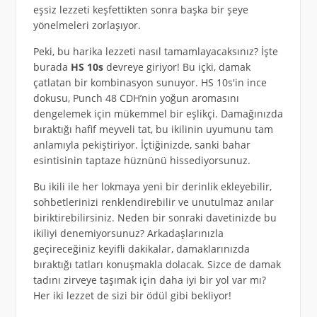
eşsiz lezzeti keşfettikten sonra başka bir şeye
yönelmeleri zorlaşıyor.
Peki, bu harika lezzeti nasıl tamamlayacaksınız? İşte
burada
HS 10s
devreye giriyor! Bu içki, damak
çatlatan bir kombinasyon sunuyor. HS 10s'in ince
dokusu, Punch 48 CDH’nin yoğun aromasını
dengelemek için mükemmel bir eşlikçi. Damağınızda
bıraktığı hafif meyveli tat, bu ikilinin uyumunu tam
anlamıyla pekiştiriyor. İçtiğinizde, sanki bahar
esintisinin taptaze hüznünü hissediyorsunuz.
Bu ikili ile her lokmaya yeni bir derinlik ekleyebilir,
sohbetlerinizi renklendirebilir ve unutulmaz anılar
biriktirebilirsiniz. Neden bir sonraki davetinizde bu
ikiliyi denemiyorsunuz? Arkadaşlarınızla
geçireceğiniz keyifli dakikalar, damaklarınızda
bıraktığı tatları konuşmakla dolacak. Sizce de damak
tadını zirveye taşımak için daha iyi bir yol var mı?
Her iki lezzet de sizi bir ödül gibi bekliyor!