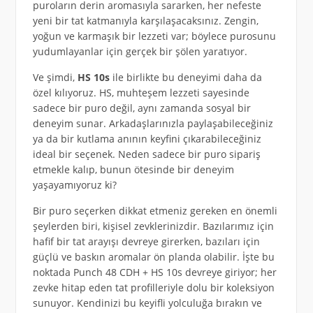
puroların derin aromasıyla sararken, her nefeste
yeni bir tat katmanıyla karşılaşacaksınız. Zengin,
yoğun ve karmaşık bir lezzeti var; böylece purosunu
yudumlayanlar için gerçek bir şölen yaratıyor.
Ve şimdi,
HS 10s
ile birlikte bu deneyimi daha da
özel kılıyoruz. HS, muhteşem lezzeti sayesinde
sadece bir puro değil, aynı zamanda sosyal bir
deneyim sunar. Arkadaşlarınızla paylaşabileceğiniz
ya da bir kutlama anının keyfini çıkarabileceğiniz
ideal bir seçenek. Neden sadece bir puro sipariş
etmekle kalıp, bunun ötesinde bir deneyim
yaşayamıyoruz ki?
Bir puro seçerken dikkat etmeniz gereken en önemli
şeylerden biri, kişisel zevklerinizdir. Bazılarımız için
hafif bir tat arayışı devreye girerken, bazıları için
güçlü ve baskın aromalar ön planda olabilir. İşte bu
noktada Punch 48 CDH + HS 10s devreye giriyor; her
zevke hitap eden tat profilleriyle dolu bir koleksiyon
sunuyor. Kendinizi bu keyifli yolculuğa bırakın ve