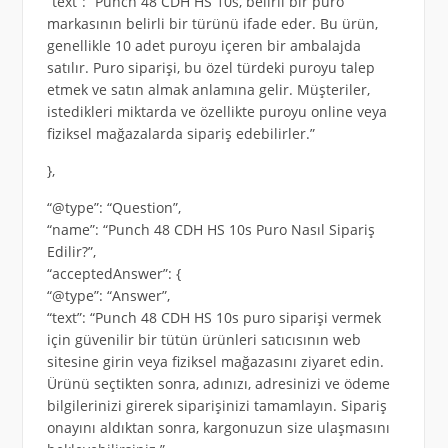
“text”: “Punch 48 CDH HS 10s, belirli bir puro
markasının belirli bir türünü ifade eder. Bu ürün,
genellikle 10 adet puroyu içeren bir ambalajda
satılır. Puro siparişi, bu özel türdeki puroyu talep
etmek ve satın almak anlamına gelir. Müşteriler,
istedikleri miktarda ve özellikte puroyu online veya
fiziksel mağazalarda sipariş edebilirler.”
},
“@type”: “Question”,
“name”: “Punch 48 CDH HS 10s Puro Nasıl Sipariş
Edilir?”,
“acceptedAnswer”: {
“@type”: “Answer”,
“text”: “Punch 48 CDH HS 10s puro siparişi vermek
için güvenilir bir tütün ürünleri satıcısının web
sitesine girin veya fiziksel mağazasını ziyaret edin.
Ürünü seçtikten sonra, adınızı, adresinizi ve ödeme
bilgilerinizi girerek siparişinizi tamamlayın. Sipariş
onayını aldıktan sonra, kargonuzun size ulaşmasını