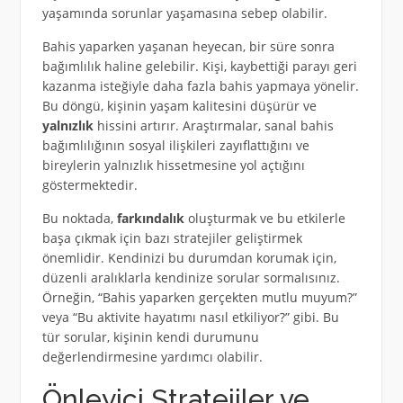
yaşamında sorunlar yaşamasına sebep olabilir.
Bahis yaparken yaşanan heyecan, bir süre sonra
bağımlılık haline gelebilir. Kişi, kaybettiği parayı geri
kazanma isteğiyle daha fazla bahis yapmaya yönelir.
Bu döngü, kişinin yaşam kalitesini düşürür ve
yalnızlık
hissini artırır. Araştırmalar, sanal bahis
bağımlılığının sosyal ilişkileri zayıflattığını ve
bireylerin yalnızlık hissetmesine yol açtığını
göstermektedir.
Bu noktada,
farkındalık
oluşturmak ve bu etkilerle
başa çıkmak için bazı stratejiler geliştirmek
önemlidir. Kendinizi bu durumdan korumak için,
düzenli aralıklarla kendinize sorular sormalısınız.
Örneğin, “Bahis yaparken gerçekten mutlu muyum?”
veya “Bu aktivite hayatımı nasıl etkiliyor?” gibi. Bu
tür sorular, kişinin kendi durumunu
değerlendirmesine yardımcı olabilir.
Önleyici Stratejiler ve