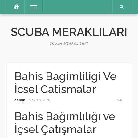
İçeriğe
Menü
atla
SCUBA MERAKLILARI
SCUBA MERAKLILARI
Bahis Bagimliligi Ve
İcsel Catismalar
admin
Mayıs 8, 2026
0
Bahis Bağımlılığı ve
İçsel Çatışmalar