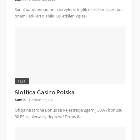
Sanal bahis oynamanın bireylerin kişilik özellikleri üzerinde
önemli etkileri olabilir. Bu etkiler, kişisel...
TEST
Slottica Casino Polska
admin
Haziran 27, 2025
Oficjalna strona Bonus za Rejestracje Zgarnij 300% bonusu i
30 FS za pierwszy depozyt! Drops &...