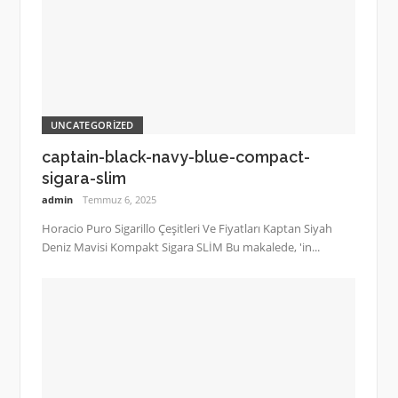
UNCATEGORIZED
captain-black-navy-blue-compact-
sigara-slim
admin
Temmuz 6, 2025
Horacio Puro Sigarillo Çeşitleri Ve Fiyatları Kaptan Siyah
Deniz Mavisi Kompakt Sigara SLİM Bu makalede, 'in...