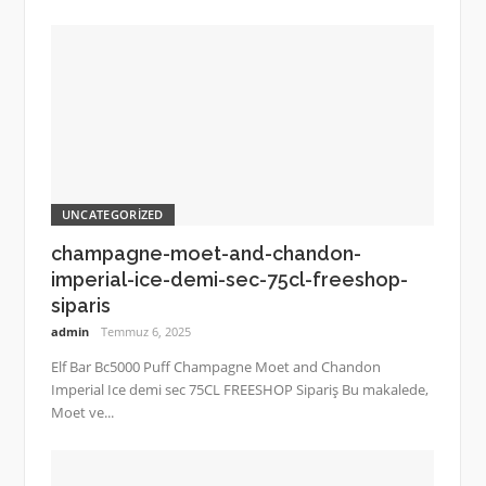
UNCATEGORIZED
champagne-moet-and-chandon-
imperial-ice-demi-sec-75cl-freeshop-
siparis
admin
Temmuz 6, 2025
Elf Bar Bc5000 Puff Champagne Moet and Chandon
Imperial Ice demi sec 75CL FREESHOP Sipariş Bu makalede,
Moet ve...