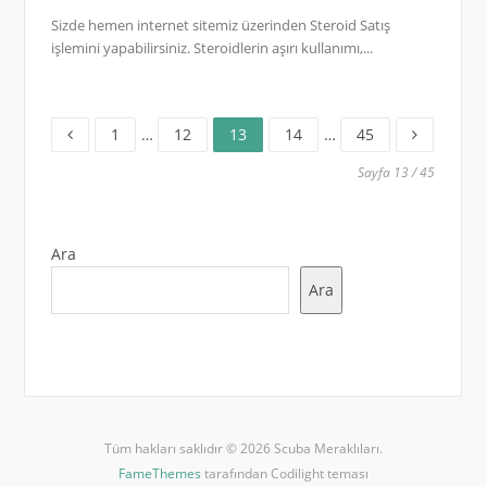
Sizde hemen internet sitemiz üzerinden Steroid Satış
işlemini yapabilirsiniz. Steroidlerin aşırı kullanımı,...
Sayfa
Sayfa
Sayfa
Sayfa
Sayfa
Yazı
1
…
12
13
14
…
45
sayfalaması
Sayfa 13 / 45
Ara
Ara
Tüm hakları saklıdır © 2026 Scuba Meraklıları.
FameThemes
tarafından Codilight teması