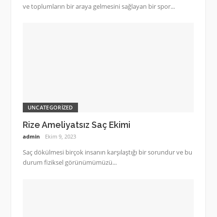
ve toplumların bir araya gelmesini sağlayan bir spor...
UNCATEGORIZED
Rize Ameliyatsız Saç Ekimi
admin
Ekim 9, 2023
Saç dökülmesi birçok insanın karşılaştığı bir sorundur ve bu
durum fiziksel görünümümüzü...